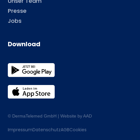
Unser Team
Presse
Jobs
Download
© DermaTelemed GmbH |
Website by AAD
Impressum
Datenschutz
AGB
Cookies