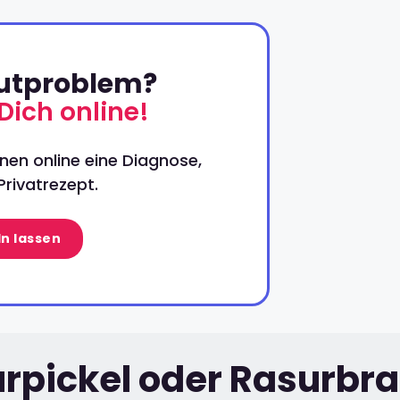
autproblem?
Dich online!
nen online eine Diagnose,
rivatrezept.
n lassen
rpickel oder Rasurbr