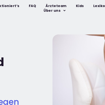
ktioniert’s
FAQ
Ärzteteam
Kids
Lexik
Über uns
d
gegen