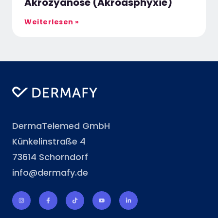
Akrozyanose (Akroasphyxie)
Weiterlesen »
DermaTelemed GmbH
Künkelinstraße 4
73614 Schorndorf
info@dermafy.de