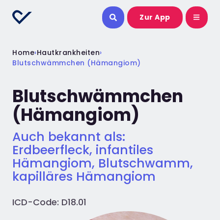
Zur App
Home
›
Hautkrankheiten
›
Blutschwämmchen (Hämangiom)
Blutschwämmchen
(Hämangiom)
Auch bekannt als:
Erdbeerfleck, infantiles
Hämangiom, Blutschwamm,
kapilläres Hämangiom
ICD-Code: D18.01