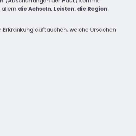
en
(Abschürfungen der Haut) kommt.
r allem
die Achseln, Leisten, die Region
ser Erkrankung auftauchen, welche Ursachen