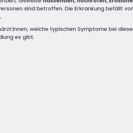
enden, teilweise
nässenden, hochroten, Erosion
ersonen sind betroffen. Die Erkrankung befällt vo
.
achärzt:innen, welche typischen Symptome bei die
lung es gibt.