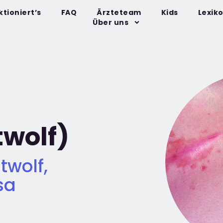
ktioniert’s
FAQ
Ärzteteam
Kids
Lexik
Über uns
twolf)
twolf,
sa