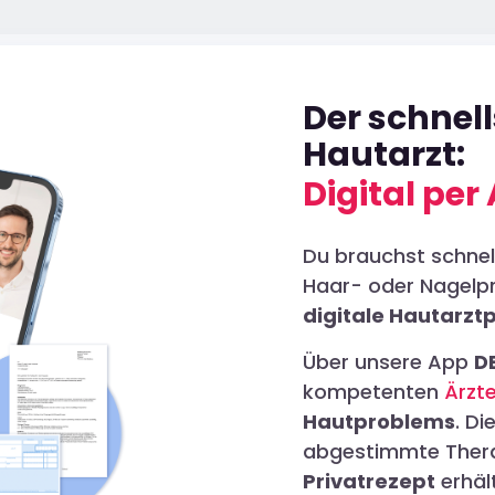
Der schnel
Hautarzt:
Digital per
Du brauchst schnell
Haar- oder Nagel
digitale Hautarzt
Über unsere App
D
kompetenten
Ärzt
Hautproblems
. Di
abgestimmte Thera
Privatrezept
erhäl