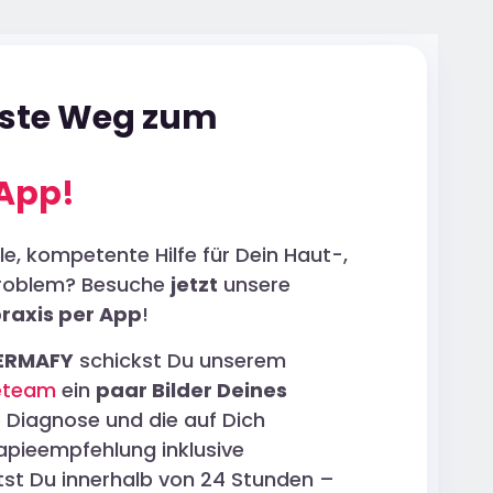
lste Weg zum
 App!
e, kompetente Hilfe für Dein Haut-,
problem? Besuche
jetzt
unsere
praxis per App
!
ERMAFY
schickst Du unserem
eteam
ein
paar Bilder Deines
e Diagnose und die auf Dich
pieempfehlung inklusive
tst Du innerhalb von 24 Stunden –