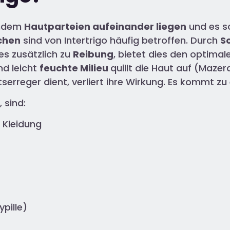
indem
Hautparteien aufeinander liegen
und es so
chen
sind von Intertrigo häufig betroffen. Durch
S
es zusätzlich zu
Reibung
, bietet dies den optima
nd leicht
feuchte Milieu
quillt die Haut auf (Mazer
erreger dient, verliert ihre Wirkung. Es kommt zu e
 sind:
 Kleidung
pille)