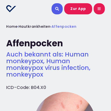
Zur App
Home
›
Hautkrankheiten
›
Affenpocken
Affenpocken
Auch bekannt als: Human
monkeypox, Human
monkeypox virus infection,
monkeypox
ICD-Code: B04.X0