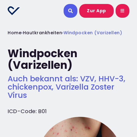
Zur App
Home
›
Hautkrankheiten
›
Windpocken (Varizellen)
Windpocken
(Varizellen)
Auch bekannt als: VZV, HHV-3,
chickenpox, Varizella Zoster
Virus
ICD-Code: B01