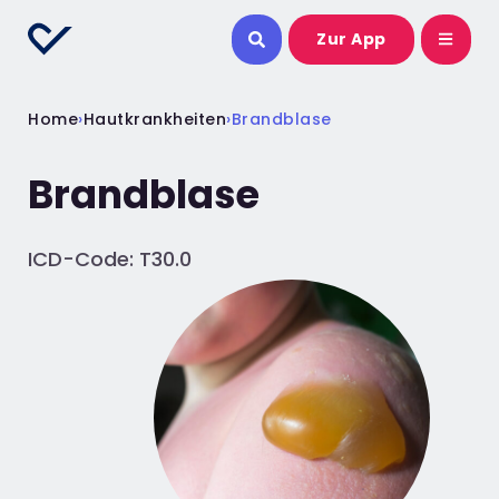
Zur App
Home
›
Hautkrankheiten
›
Brandblase
Brandblase
ICD-Code: T30.0