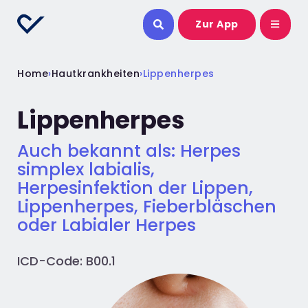
Zur App
Home
›
Hautkrankheiten
›
Lippenherpes
Lippenherpes
Auch bekannt als: Herpes
simplex labialis,
Herpesinfektion der Lippen,
Lippenherpes, Fieberbläschen
oder Labialer Herpes
ICD-Code: B00.1