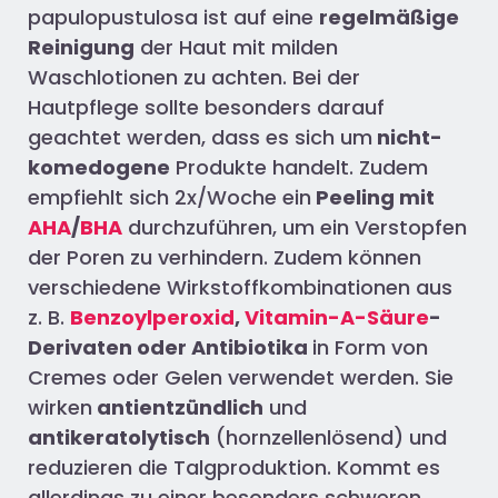
papulopustulosa ist auf eine
regelmäßige
Reinigung
der Haut mit milden
Waschlotionen zu achten. Bei der
Hautpflege sollte besonders darauf
geachtet werden, dass es sich um
nicht-
komedogene
Produkte handelt. Zudem
empfiehlt sich 2x/Woche ein
Peeling mit
AHA
/
BHA
durchzuführen, um ein Verstopfen
der Poren zu verhindern. Zudem können
verschiedene Wirkstoffkombinationen aus
z. B.
Benzoylperoxid
,
Vitamin-A-Säure
-
Derivaten oder Antibiotika
in Form von
Cremes oder Gelen verwendet werden. Sie
wirken
antientzündlich
und
antikeratolytisch
(hornzellenlösend) und
reduzieren die Talgproduktion. Kommt es
allerdings zu einer besonders schweren