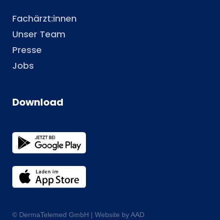
Fachärzt:innen
Unser Team
Presse
Jobs
Download
© DermaTelemed GmbH |
Website by AAD