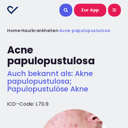
Zur App
Home
›
Hautkrankheiten
›
Acne papulopustulosa
Acne
papulopustulosa
Auch bekannt als: Akne
papulopustulosa;
Papulopustulöse Akne
ICD-Code: L70.9