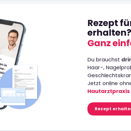
Rezept f
erhalten
Ganz einf
Du brauchst
dri
Haar-, Nagelpro
Geschlechtskran
Jetzt online oh
Hautarztpraxis
Rezept erhalte