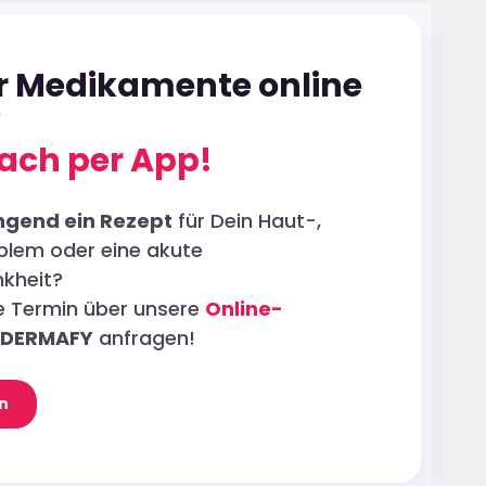
ür Medikamente online
?
ach per App!
ngend ein Rezept
für Dein Haut-,
blem oder eine akute
kheit?
ne Termin über unsere
Online-
DERMAFY
anfragen!
n