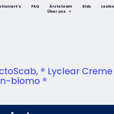
ktioniert’s
FAQ
Ärzteteam
Kids
Lexik
Über uns
ctoScab, ® Lyclear Creme ®
in-biomo ®