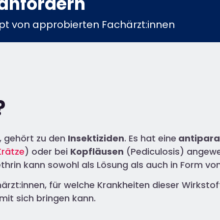
anfordern​
t von approbierten Fachärzt:innen​
?
, gehört zu den
Insektiziden
. Es hat eine
antipara
Krätze
) oder bei
Kopfläusen
(Pediculosis) angewe
ethrin kann sowohl als Lösung als auch in Form v
härzt:innen, für welche Krankheiten dieser Wirksto
mit sich bringen kann.