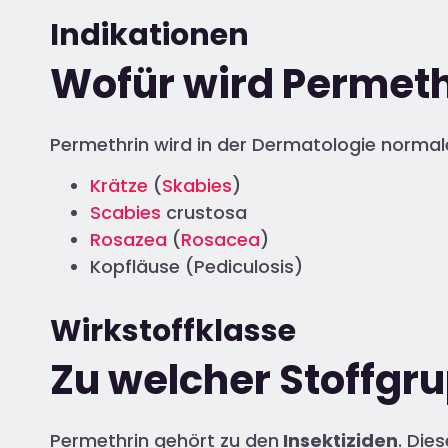
Indikationen
Wofür wird Permet
Permethrin wird in der Dermatologie normal
Krätze
(
Skabies
)
Scabies
crustosa
Rosazea
(
Rosacea
)
Kopfläuse (Pediculosis)
Wirkstoffklasse
Zu welcher Stoffgr
Permethrin gehört zu den
Insektiziden
. Die