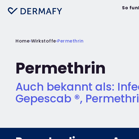
So fun
Home
›
Wirkstoffe
›
Permethrin
Permethrin
Auch bekannt als: Infe
Gepescab ®, Permethr