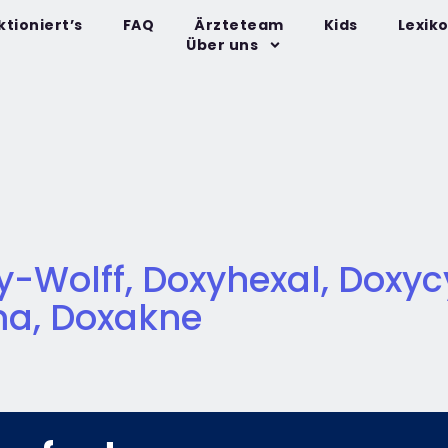
ktioniert’s
FAQ
Ärzteteam
Kids
Lexik
Über uns
y-Wolff, Doxyhexal, Doxyc
ma, Doxakne