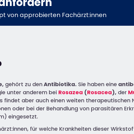
anfordern​
t von approbierten Fachärzt:innen​
?
e,
gehört zu den
Antibiotika.
Sie haben eine
antib
ogie unter anderem bei
Rosazea
(
Rosacea
),
der
M
 findet aber auch einen weiten therapeutischen N
ionen oder bei der Behandlung von parasitären Er
m) eingesetzt.
härzt:innen, für welche Krankheiten dieser Wirksto