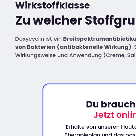
Wirkstoffklasse
Zu welcher Stoffgr
Doxycyclin ist ein
Breitspektrumantibioti
von Bakterien
(antibakterielle Wirkung)
.
Wirkungsweise und Anwendung (Creme, Salbe
Du brauchs
Jetzt onl
Erhalte von unseren Hautä
Therapieplan und das pass