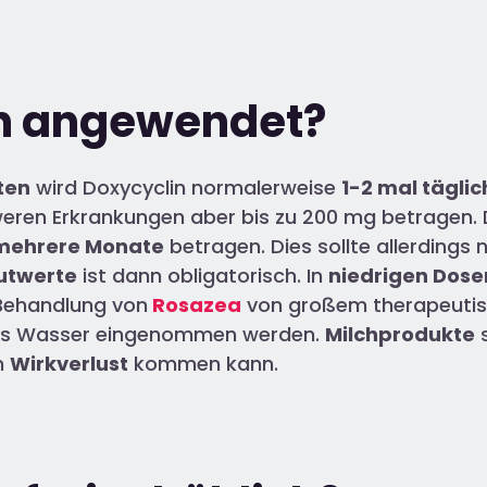
in angewendet?
ten
wird Doxycyclin normalerweise
1-2 mal täglic
weren Erkrankungen aber bis zu 200 mg betragen. D
ehrere Monate
betragen. Dies sollte allerdings
utwerte
ist dann obligatorisch. In
niedrigen Dose
Behandlung von
Rosazea
von großem therapeutisch
las Wasser eingenommen werden.
Milchprodukte
s
m
Wirkverlust
kommen kann.