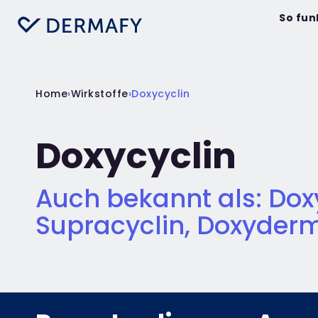
So fun
Home
›
Wirkstoffe
›
Doxycyclin
Doxycyclin
Auch bekannt als: Dox
Supracyclin, Doxyder