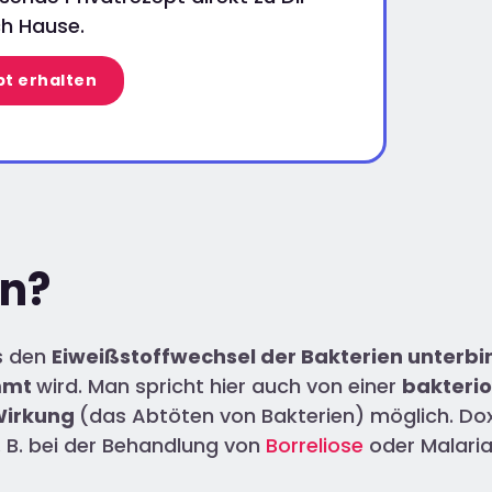
h Hause.
t erhalten
in?
es den
Eiweißstoffwechsel der Bakterien unterbi
mmt
wird. Man spricht hier auch von einer
bakterio
Wirkung
(das Abtöten von Bakterien) möglich. Do
z. B. bei der Behandlung von
Borreliose
oder Malaria