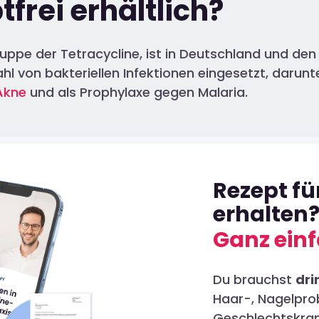
tfrei erhältlich?
Gruppe der Tetracycline, ist in Deutschland und d
lzahl von bakteriellen Infektionen eingesetzt, daru
Akne
und als Prophylaxe gegen Malaria.
Rezept f
erhalten
Ganz einf
Du brauchst
dri
Haar-, Nagelpro
Geschlechtskran