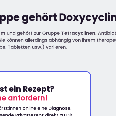
uppe gehört Doxycycli
kum
und gehört zur Gruppe
Tetracyclinen.
Antibio
 Sie können allerdings abhängig von ihrem therapeu
, Tabletten usw.) variieren.
t ein Rezept?
ine anfordern!
rzt:innen online eine Diagnose,
ende Privatrezept direkt zu Dir