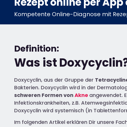
Rezept online per App 
Kompetente Online-Diagnose mit Rezep
Definition:
Was ist Doxycyclin
Doxycyclin, aus der Gruppe der
Tetracyclin
Bakterien. Doxycyclin wird in der Dermatol
s
chweren Formen von
Akne
angewendet. Es
Infektionskrankheiten, z.B. Atemwegsinfekt
Doxycyclin wird systemisch (in Tablettenfor
Im folgenden Artikel erklären Dir unsere Fac