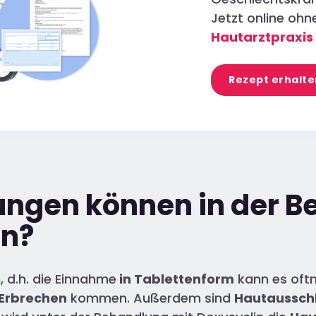
Jetzt online oh
Hautarztpraxis
Rezept erhalte
ngen können in der B
en?
, d.h. die Einnahme
in Tablettenform
kann es oft
Erbrechen
kommen. Außerdem sind
Hautausschl