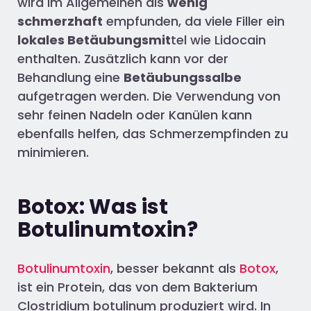
wird im Allgemeinen als
wenig
schmerzhaft
empfunden, da viele Filler ein
lokales Betäubungsmit
t
el wie Lidocain
enthalten
.
Zusätzlich kann vor der
Behandlung eine
Betäubungssalbe
aufgetragen werden.
Die Verwendung von
sehr f
einen Nadeln oder Kanülen kann
ebenfalls
helfen
, das Schmerzempfinden zu
minimie
r
en.
Botox: Was ist
Botulinumtoxin?
Botulinumtoxin
, besser bekannt als
Botox
,
ist ein Protein, das von dem Bakterium
Clostridium botulinum produziert wird. In