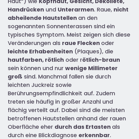
Haut“) wie
Kopfhaut, Gesicht, Dekolleté,
Handrücken
und
Unterarmen
. Raue,
nicht
abheilende Hautstellen
an den
sogenannten Sonnenterassen sind ein
typisches Symptom. Meist zeigen sich diese
Veränderungen als
raue Flecken
oder
leichte Erhabenheiten
(Plaques), die
hautfarben, rötlich
oder r
ötlich-braun
sein können und nur
wenige Millimeter
groß
sind. Manchmal fallen sie durch
leichten Juckreiz sowie
Berührungsempfindlichkeit auf. Zudem
treten sie häufig in großer Anzahl und
flächig verteilt auf. Dabei sind die meisten
betroffenen Hautstellen anhand der rauen
Oberfläche eher
durch das Ertasten
als
durch eine Blickdiagnose
erkennbar
.