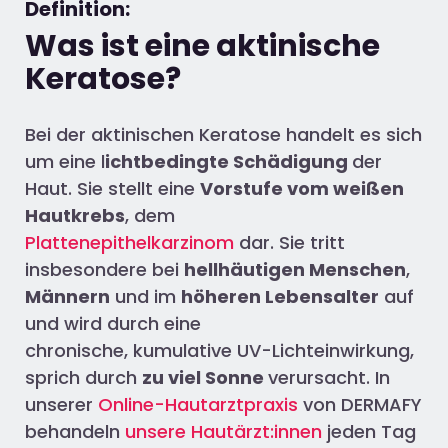
Definition:
Was ist eine aktinische
Keratose?
Bei der aktinischen Keratose handelt es sich
um eine l
ichtbedingte Schädigung
der
Haut. Sie stellt eine
Vorstufe vom weißen
Hautkrebs
, dem
Plattenepithelkarzinom
dar. Sie tritt
insbesondere bei
hellhäutigen Menschen
,
Männern
und im
höheren Lebensalter
auf
und wird durch eine
chronische, kumulative UV-Lichteinwirkung,
sprich durch
zu viel Sonne
verursacht. In
unserer
Online-Hautarztpraxis
von DERMAFY
behandeln
unsere Hautärzt:innen
jeden Tag