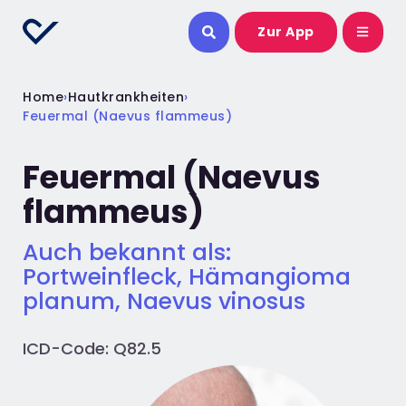
Zur App
Home
›
Hautkrankheiten
›
Feuermal (Naevus flammeus)
Feuermal (Naevus
flammeus)
Auch bekannt als:
Portweinfleck, Hämangioma
planum, Naevus vinosus
ICD-Code: Q82.5