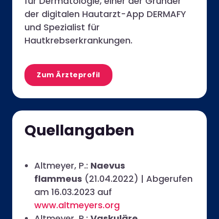
für Dermatologie, einer der Gründer
der digitalen Hautarzt-App DERMAFY
und Spezialist für
Hautkrebserkrankungen.
Zum Ärzteprofil
Quellangaben
Altmeyer, P.:
Naevus
flammeus
(21.04.2022) | Abgerufen
am 16.03.2023 auf
www.altmeyers.org
Altmeyer, P.:
Vaskuläre