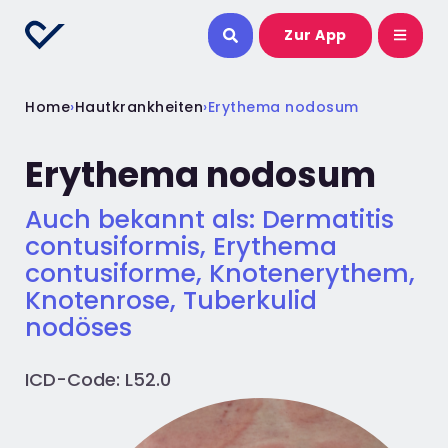
Zur App
Home
›
Hautkrankheiten
›
Erythema nodosum
Erythema nodosum
Auch bekannt als: Dermatitis
contusiformis, Erythema
contusiforme, Knotenerythem,
Knotenrose, Tuberkulid
nodöses
ICD-Code: L52.0