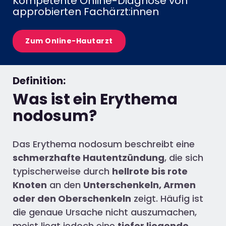
Kompetente Online-Diagnose von
approbierten Fachärzt:innen
Zum Online-Hautarzt
Definition:
Was ist ein Erythema
nodosum?
Das Erythema nodosum beschreibt eine
schmerzhafte Hautentzündung
, die sich
typischerweise durch
hellrote bis rote
Knoten
an den
Unterschenkeln, Armen
oder den Oberschenkeln
zeigt. Häufig ist
die genaue Ursache nicht auszumachen,
meist liegt jedoch eine
tiefer liegende