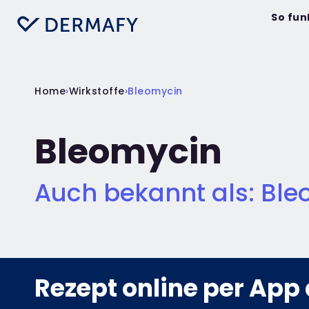
So fun
Home
›
Wirkstoffe
›
Bleomycin
Bleomycin
Auch bekannt als: Ble
Rezept online per App 