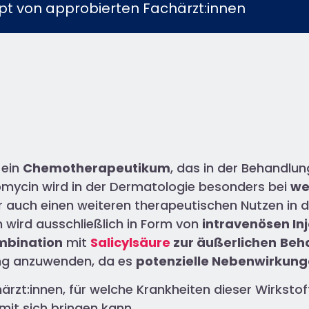
t von approbierten Fachärzt:innen​
 ein
Chemotherapeutikum
, das in der Behandlu
eomycin wird in der Dermatologie besonders bei
we
 auch einen weiteren therapeutischen Nutzen in
 wird ausschließlich in Form von
intravenösen In
mbination
mit
Salicylsäure
zur äußerlichen
Beh
ung anzuwenden, da es
potenzielle Nebenwirkun
härzt:innen, für welche Krankheiten dieser Wirksto
mit sich bringen kann.