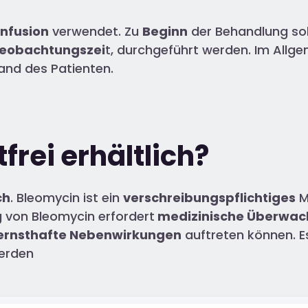
Infusion
verwendet. Zu
Beginn
der Behandlung sol
Beobachtungszei
t, durchgeführt werden. Im Allge
and des Patienten.
frei erhältlich?
ch
. Bleomycin ist ein
verschreibungspflichtiges
M
 von Bleomycin erfordert
medizinische Überwa
 ernsthafte Nebenwirkungen
auftreten können. E
werden