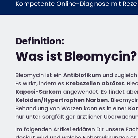
Kompetente Online-Diagnose mit Rezep
Definition:
Was ist Bleomycin?
Bleomycin ist ein
Antibiotikum
und zugleich
Es wirkt, indem es
Krebszellen abtötet
. Bl
Kaposi-Sarkom
angewendet. Es findet aber
Keloiden/Hypertrophen Narben.
Bleomycin
Behandlung von Warzen kann es in einer
Ko
nur unter sorgfältiger ärztlicher Überwach
Im folgenden Artikel erklären Dir unsere Fac
dosiert wird und welche Nebenwirkungen er 