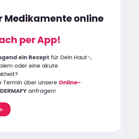
ür Medikamente online
?
ach per App!
ngend ein Rezept
für Dein Haut-,
blem oder eine akute
kheit?
ne Termin über unsere
Online-
DERMAFY
anfragen!
n