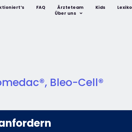
ktioniert’s
FAQ
Ärzteteam
Kids
Lexik
Über uns
omedac®, Bleo-Cell®
anfordern​