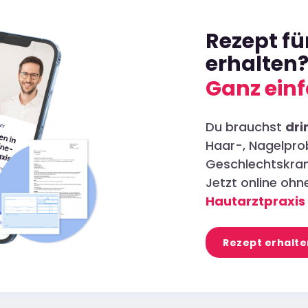
Rezept f
erhalten
Ganz einf
Du brauchst
dri
Haar-, Nagelpro
Geschlechtskran
Jetzt online oh
Hautarztpraxis
Rezept erhalte