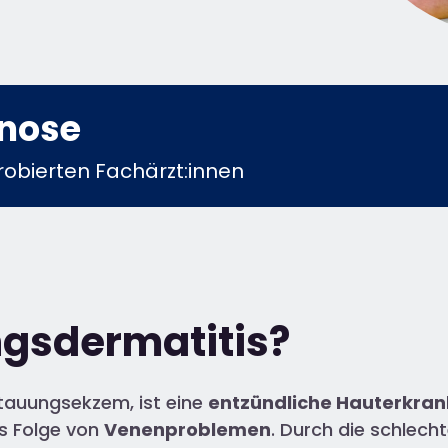
gnose
obierten Fachärzt:innen
ngsdermatitis?
tauungsekzem, ist eine
entzündliche Hauterkran
ls Folge von
Venenproblemen
. Durch die schlech