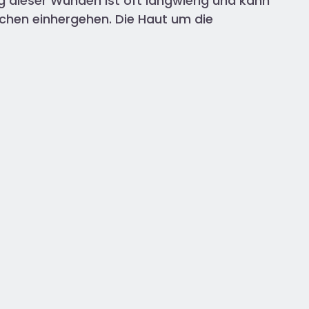
ung dieser Wunden ist oft langwierig und kann
ichen einhergehen. Die Haut um die