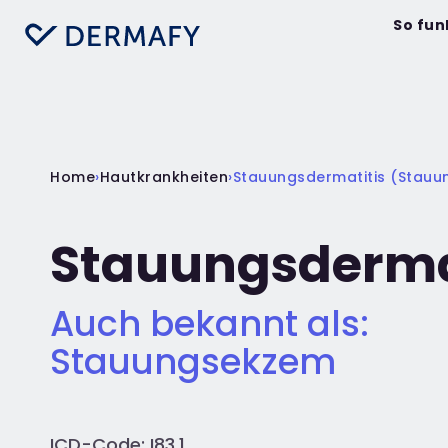
So fun
Home
›
Hautkrankheiten
›
Stauungsdermatitis (Stau
Stauungsderma
Auch bekannt als:
Stauungsekzem
ICD-Code: I83.1