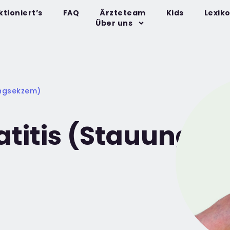
ktioniert’s
FAQ
Ärzteteam
Kids
Lexik
Über uns
ungsekzem)
titis (Stauungs