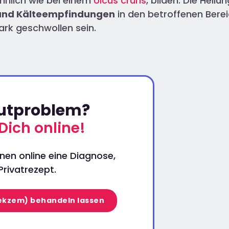
hnlich wie bei einem
Ulcus cruris
, bilden. Die Heil
und Kälteempfindungen
in den betroffenen Bere
ark geschwollen sein.
autproblem?
Dich online!
nen online eine Diagnose,
rivatrezept.
ekzem) behandeln lassen