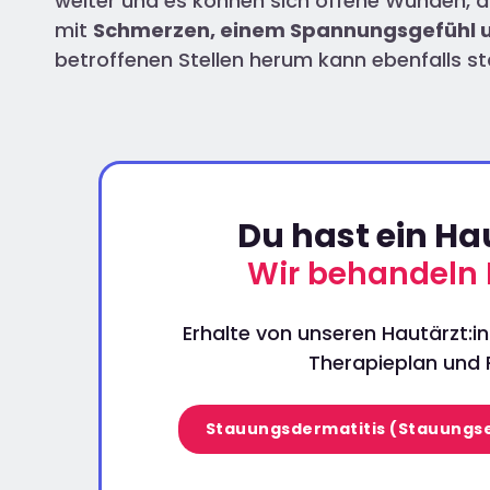
weiter und es können sich offene Wunden, ä
mit
Schmerzen, einem Spannungsgefühl 
betroffenen Stellen herum kann ebenfalls st
Du hast ein H
Wir behandeln 
Erhalte von unseren Hautärzt:in
Therapieplan und P
Stauungsdermatitis (Stauungs