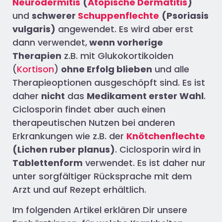
Neurodermitis
(
Atopische Dermatitis
)
und
schwerer
Schuppenflechte
(Psoriasis
vulgaris
)
angewendet. Es wird aber erst
dann verwendet,
wenn vorherige
Therapien
z.B. mit Glukokortikoiden
(
Kortison
)
ohne Erfolg blieben
und alle
Therapieoptionen ausgeschöpft sind. Es ist
daher
nicht
das
Medikame
nt erster Wahl
.
Ciclosporin
findet aber auch einen
therapeutischen Nutzen bei anderen
Erkrankungen wie z.B. der
Knötchenflechte
(Lichen
ruber
planus
)
.
Ciclosporin
wird in
Tablettenform
verwendet. Es ist daher nur
unter sorgfältiger Rücksprache mit dem
Arzt und auf Rezept erhältlich
.
Im folgenden Artikel erklären Dir unsere