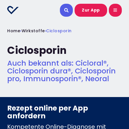
Zur App
Home
›
Wirkstoffe
›
Ciclosporin
Ciclosporin
Auch bekannt als: Cicloral®,
Ciclosporin dura®, Ciclosporin
pro, Immunosporin®, Neoral
Rezept online per App
anfordern​
Kompetente Online-Diagnose mit