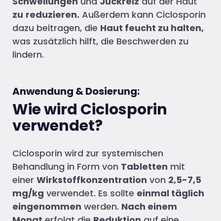
Schwellungen
und
Juckreiz
auf der Haut
zu
reduzieren.
Außerdem kann Ciclosporin
dazu beitragen, die
Haut feucht zu halten,
was zusätzlich hilft, die Beschwerden zu
lindern.
Anwendung & Dosierung:
Wie wird Ciclosporin
verwendet?
Ciclosporin wird zur systemischen
Behandlung in Form von
Tabletten
mit
einer
Wirkstoffkonzentration
von
2,5-7,5
mg/kg
verwendet. Es sollte
einmal täglich
eingenommen
werden.
Nach einem
Monat
erfolgt die
Reduktion
auf eine