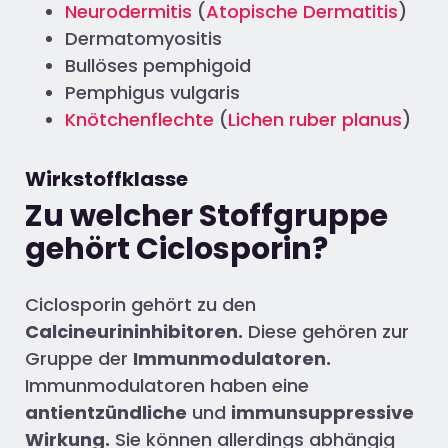
Neurodermitis
(
Atopische Dermatitis
)
Dermatomyositis
Bullöses pemphigoid
Pemphigus vulgaris
Knötchenflechte
(
Lichen ruber planus
)
Wirkstoffklasse
Zu welcher Stoffgruppe
gehört Ciclosporin?
Ciclosporin gehört zu den
Calcineurininhibitoren.
Diese gehören zur
Gruppe der
Immunmodulatoren.
Immunmodulatoren haben eine
antientzündliche
und
immunsuppressive
Wirkung.
Sie können allerdings abhängig