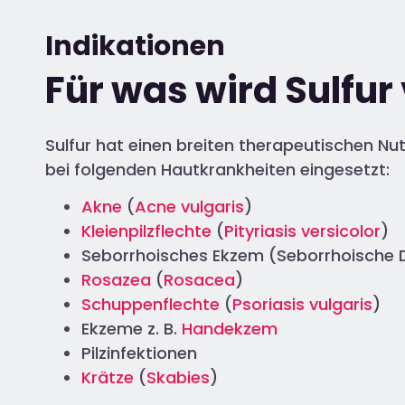
Indikationen
Für was wird Sulfu
Sulfur hat einen breiten therapeutischen Nu
bei folgenden Hautkrankheiten eingesetzt:
Akne
(
Acne vulgaris
)
Kleienpilzflechte
(
Pityriasis versicolor
)
Seborrhoisches Ekzem (Seborrhoische 
Rosazea
(
Rosacea
)
Schuppenflechte
(
Psoriasis vulgaris
)
Ekzeme z. B.
Handekzem
Pilzinfektionen
Krätze
(
Skabies
)