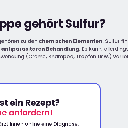
ppe gehört Sulfur?
 gehören zu den
chemischen Elementen.
Sulfur fi
d
antiparasitären Behandlung.
Es kann, allerdin
Anwendung (Creme, Shampoo, Tropfen usw.) variie
t ein Rezept?
ine anfordern!
rzt:innen online eine Diagnose,