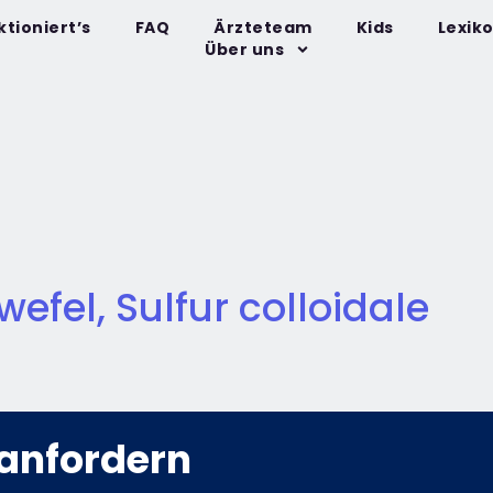
ktioniert’s
FAQ
Ärzteteam
Kids
Lexik
Über uns
efel, Sulfur colloidale
anfordern​