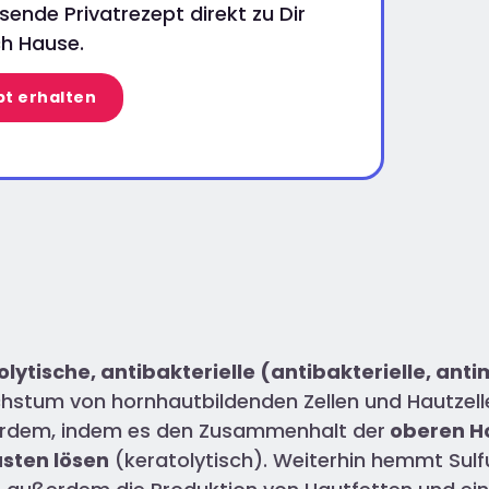
ende Privatrezept direkt zu Dir
h Hause.
t erhalten
olytische, antibakterielle (antibakterielle, ant
chstum von hornhautbildenden Zellen und Hautzell
ßerdem, indem es den Zusammenhalt der
oberen Ho
usten lösen
(keratolytisch). Weiterhin hemmt Sul