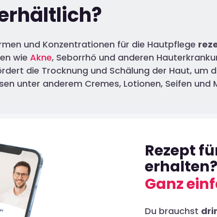
 erhältlich?
Formen und Konzentrationen für die Hautpflege
rez
men wie
Akne
, Seborrhö und anderen Hauterkrankun
dert die Trocknung und Schälung der Haut, um di
ssen unter anderem Cremes, Lotionen, Seifen und
Rezept f
erhalten
Ganz einf
Du brauchst
dri