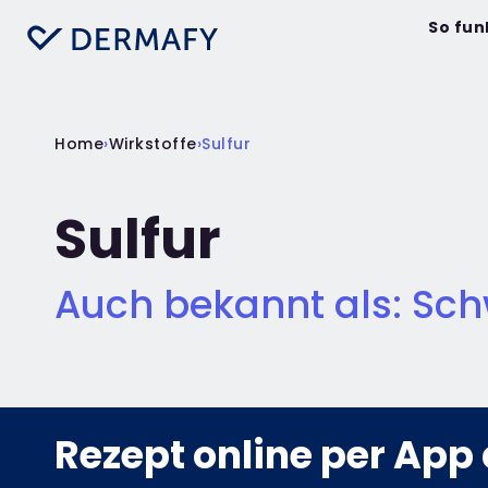
So fun
Home
›
Wirkstoffe
›
Sulfur
Sulfur
Auch bekannt als: Schw
Rezept online per App 