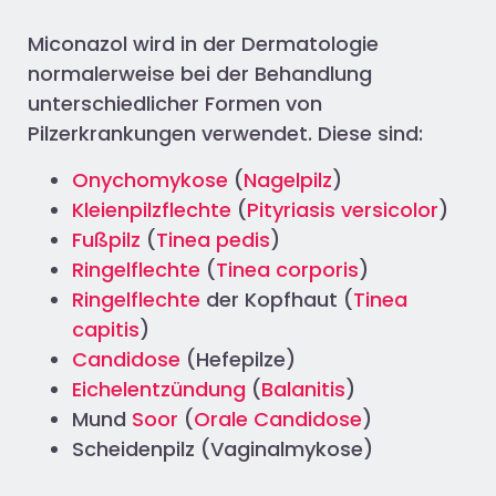
Miconazol wird in der Dermatologie
normalerweise bei der Behandlung
unterschiedlicher Formen von
Pilzerkrankungen verwendet. Diese sind:
Onychomykose
(
Nagelpilz
)
Kleienpilzflechte
(
Pityriasis versicolor
)
Fußpilz
(
Tinea pedis
)
Ringelflechte
(
Tinea corporis
)
Ringelflechte
der Kopfhaut (
Tinea
capitis
)
Candidose
(Hefepilze)
Eichelentzündung
(
Balanitis
)
Mund
Soor
(
Orale Candidose
)
Scheidenpilz (Vaginalmykose)