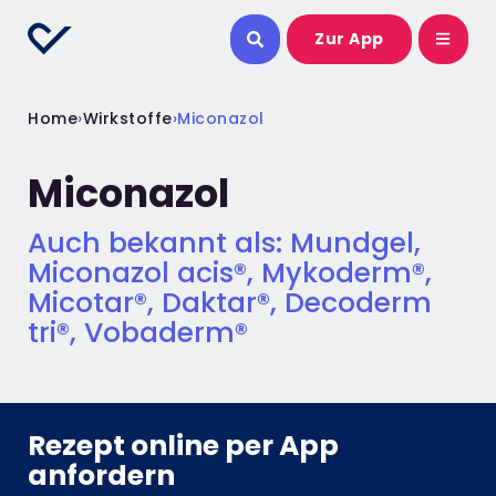
Zur App
Home
›
Wirkstoffe
›
Miconazol
Miconazol
Auch bekannt als: Mundgel,
Miconazol acis®, Mykoderm®,
Micotar®, Daktar®, Decoderm
tri®, Vobaderm®
Rezept online per App
anfordern​