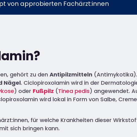
t von approbierten Fachärzt:innen​
olamin?
nen, gehört zu den
Antipilzmitteln
(Antimykotika).
d Nägel
. Ciclopiroxolamin wird in der Dermatolog
kose
) oder
Fußpilz
(
Tinea pedis
) angewendet. A
iclopiroxolamin wird lokal in Form von Salbe, Cre
härzt:innen, für welche Krankheiten dieser Wirksto
mit sich bringen kann.