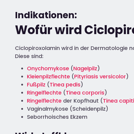
Indikationen:
Wofür wird Ciclopi
Ciclopiroxolamin wird in der Dermatologie 
Diese sind:
Onychomykose
(
Nagelpilz
)
Kleienpilzflechte
(
Pityriasis versicolor
)
Fußpilz
(
Tinea pedis
)
Ringelflechte
(
Tinea corporis
)
Ringelflechte
der Kopfhaut (
Tinea capit
Vaginalmykose (Scheidenpilz)
Seborrhoisches Ekzem