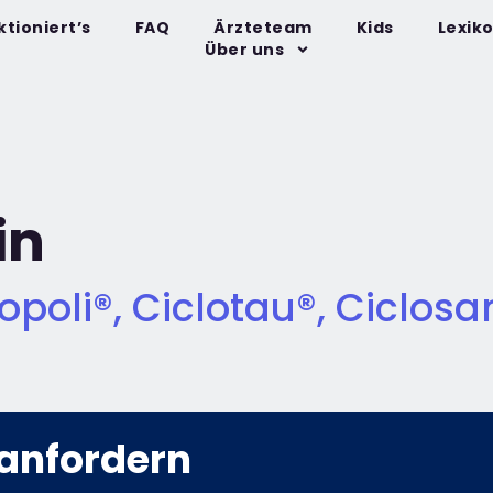
ktioniert’s
FAQ
Ärzteteam
Kids
Lexik
Über uns
in
opoli®, Ciclotau®, Ciclosa
anfordern​