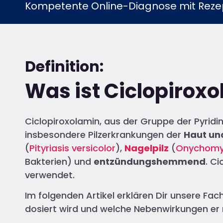
Kompetente Online-Diagnose mit Rezep
Definition:
Was ist Ciclopirox
Ciclopiroxolamin, aus der Gruppe der Pyridi
insbesondere Pilzerkrankungen der
Haut un
(
Pityriasis versicolor
),
Nagelpilz
(
Onychomy
Bakterien) und
entzündungshemmend
. C
verwendet.
Im folgenden Artikel erklären Dir unsere Fac
dosiert wird und welche Nebenwirkungen er 