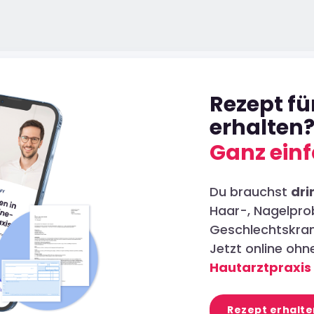
Rezept f
erhalten
Ganz einf
Du brauchst
dri
Haar-, Nagelpro
Geschlechtskran
Jetzt online oh
Hautarztpraxis
Rezept erhalte