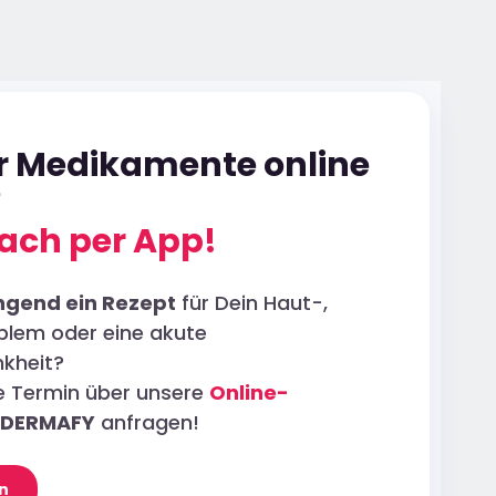
ür Medikamente online
?
ach per App!
ngend ein Rezept
für Dein Haut-,
blem oder eine akute
kheit?
ne Termin über unsere
Online-
DERMAFY
anfragen!
n